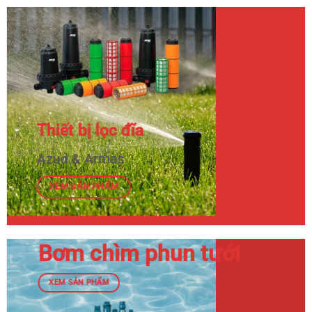
Thiết bị lọc đĩa
Azud & Armas
XEM SẢN PHẨM
Bơm chìm phun tưới
XEM SẢN PHẨM