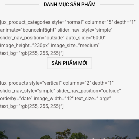
DANH MỤC SẢN PHẨM
[ux_product_categories style=”normal” columns=”5″ depth=”1″
animate=”bounceInRight” slider_nav_style=”simple”
slider_nav_position=”outside” auto_slide=”6000″
image_height=”230px” image_size=”medium”
text_bg=”rgb(255, 255, 255)”]
SẢN PHẨM MỚI
[ux_products style=”vertical” columns=”2″ depth=”1″
slider_nav_style=”simple” slider_nav_position=”outside”
orderby=”date” image_width=”42″ text_size=”large”
text_bg=”rgb(255, 255, 255)”]