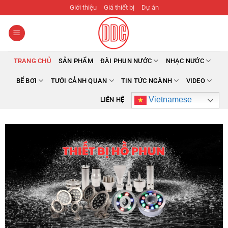
Bỏ
Giới thiệu
Giá thiết bị
Dự án
qua
nội
dung
TRANG CHỦ
SẢN PHẨM
ĐÀI PHUN NƯỚC
NHẠC NƯỚC
BỂ BƠI
TƯỚI CẢNH QUAN
TIN TỨC NGÀNH
VIDEO
Vietnamese
LIÊN HỆ