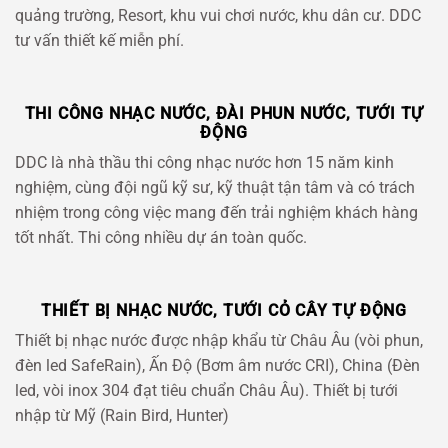
quảng trường, Resort, khu vui chơi nước, khu dân cư. DDC
tư vấn thiết kế miễn phí.
THI CÔNG NHẠC NƯỚC, ĐÀI PHUN NƯỚC, TƯỚI TỰ
ĐỘNG
DDC là nhà thầu thi công nhạc nước hơn 15 năm kinh
nghiệm, cùng đội ngũ kỹ sư, kỹ thuật tận tâm và có trách
nhiệm trong công việc mang đến trải nghiệm khách hàng
tốt nhất. Thi công nhiều dự án toàn quốc.
THIẾT BỊ NHẠC NƯỚC, TƯỚI CỎ CÂY TỰ ĐỘNG
Thiết bị nhạc nước được nhập khẩu từ Châu Âu (vòi phun,
đèn led SafeRain), Ấn Độ (Bơm âm nước CRI), China (Đèn
led, vòi inox 304 đạt tiêu chuẩn Châu Âu). Thiết bị tưới
nhập từ Mỹ (Rain Bird, Hunter)