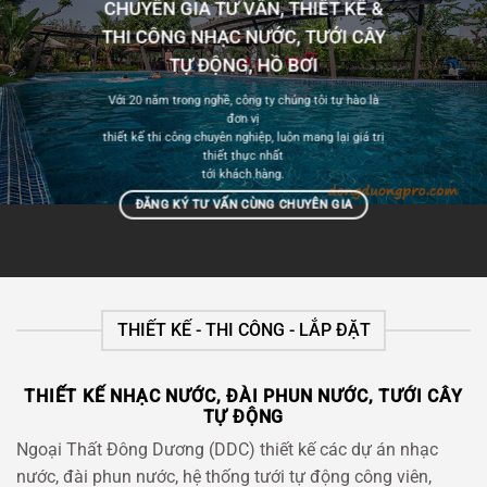
CHUYÊN GIA TƯ VẤN, THIẾT KẾ &
THI CÔNG NHẠC NƯỚC, TƯỚI CÂY
TỰ ĐỘNG, HỒ BƠI
Với 20 năm trong nghề, công ty chúng tôi tự hào là
đơn vị
thiết kế thi công chuyên nghiệp, luôn mang lại giá trị
thiết thực nhất
tới khách hàng.
ĐĂNG KÝ TƯ VẤN CÙNG CHUYÊN GIA
THIẾT KẾ - THI CÔNG - LẮP ĐẶT
THIẾT KẾ NHẠC NƯỚC, ĐÀI PHUN NƯỚC, TƯỚI CÂY
TỰ ĐỘNG
Ngoại Thất Đông Dương (DDC) thiết kế các dự án nhạc
nước, đài phun nước, hệ thống tưới tự động công viên,