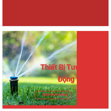
Thiết Bị Tưới Tự
Động
XEM SẢN PHẨM