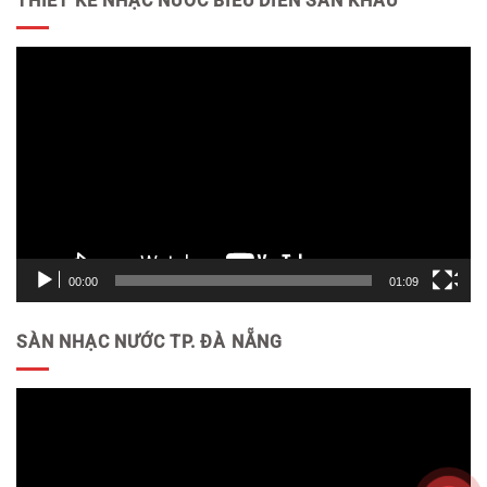
THIẾT KẾ NHẠC NƯỚC BIỂU DIỄN SÂN KHẤU
Trình
chơi
Video
00:00
01:09
SÀN NHẠC NƯỚC TP. ĐÀ NẴNG
Trình
chơi
Video