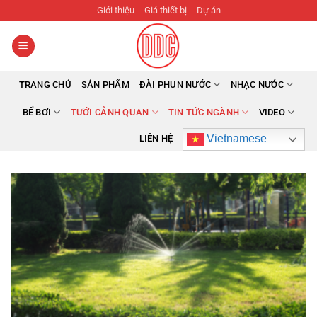
Bỏ
Giới thiệu
Giá thiết bị
Dự án
qua
nội
dung
TRANG CHỦ
SẢN PHẨM
ĐÀI PHUN NƯỚC
NHẠC NƯỚC
BỂ BƠI
TƯỚI CẢNH QUAN
TIN TỨC NGÀNH
VIDEO
Vietnamese
LIÊN HỆ