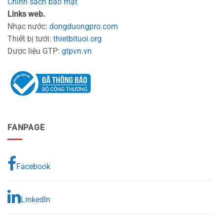
Chính sách bảo mật
Links web.
Nhạc nước:
dongduongpro.com
Thiết bị tưới:
thietbituoi.org
Dược liệu GTP:
gtpvn.vn
FANPAGE
Facebook
LinkedIn