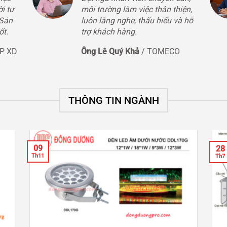
i tư
môi trường làm việc thân thiện,
 Sản
luôn lắng nghe, thấu hiểu và hỗ
ốt.
trợ khách hàng.
CP XD
Ông Lê Quý Khả
/
TOMECO
THÔNG TIN NGÀNH
09
28
Th11
Th7