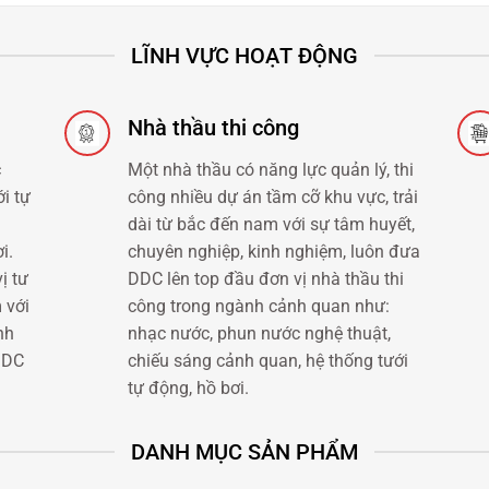
LĨNH VỰC HOẠT ĐỘNG
Nhà thầu thi công
c
Một nhà thầu có năng lực quản lý, thi
i tự
công nhiều dự án tầm cỡ khu vực, trải
dài từ bắc đến nam với sự tâm huyết,
i.
chuyên nghiệp, kinh nghiệm, luôn đưa
ị tư
DDC lên top đầu đơn vị nhà thầu thi
 với
công trong ngành cảnh quan như:
nh
nhạc nước, phun nước nghệ thuật,
DDC
chiếu sáng cảnh quan, hệ thống tưới
tự động, hồ bơi.
DANH MỤC SẢN PHẨM