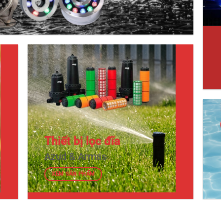
Thiết bị lọc đĩa
Azud & Armas
XEM SẢN PHẨM