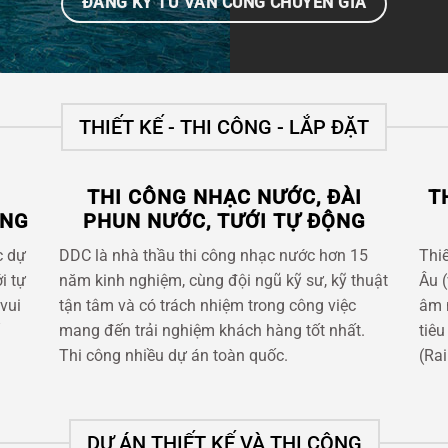
ĐĂNG KÝ TƯ VẤN CÙNG CHUYÊN GIA
THIẾT KẾ - THI CÔNG - LẮP ĐẶT
THI CÔNG NHẠC NƯỚC, ĐÀI
T
ỘNG
PHUN NƯỚC, TƯỚI TỰ ĐỘNG
c dự
DDC là nhà thầu thi công nhạc nước hơn 15
Thi
i tự
năm kinh nghiệm, cùng đội ngũ kỹ sư, kỹ thuật
Âu 
vui
tận tâm và có trách nhiệm trong công việc
âm n
mang đến trải nghiệm khách hàng tốt nhất.
tiêu
Thi công nhiều dự án toàn quốc.
(Rai
DỰ ÁN THIẾT KẾ VÀ THI CÔNG