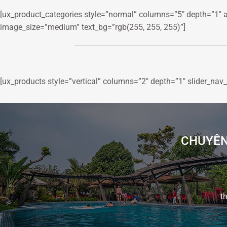
[ux_product_categories style=”normal” columns=”5″ depth=”1″ 
image_size=”medium” text_bg=”rgb(255, 255, 255)”]
[ux_products style=”vertical” columns=”2″ depth=”1″ slider_nav
CHUYÊN 
t