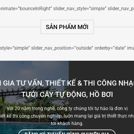
animate=”bounceInRight” slider_nav_style=”simple” slider_nav_
SẢN PHẨM MỚI
_style=”simple” slider_nav_position=”outside” orderby=”date” im
GIA TƯ VẤN, THIẾT KẾ & THI CÔNG NH
TƯỚI CÂY TỰ ĐỘNG, HỒ BƠI
Với 20 năm trong nghề, công ty chúng tôi tự hào là đơn vị
hiết kế thi công chuyên nghiệp, luôn mang lại giá trị thiết thực nh
tới khách hàng.