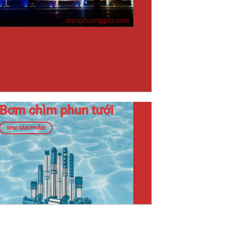
Bơm chìm phun tưới
XEM SẢN PHẨM