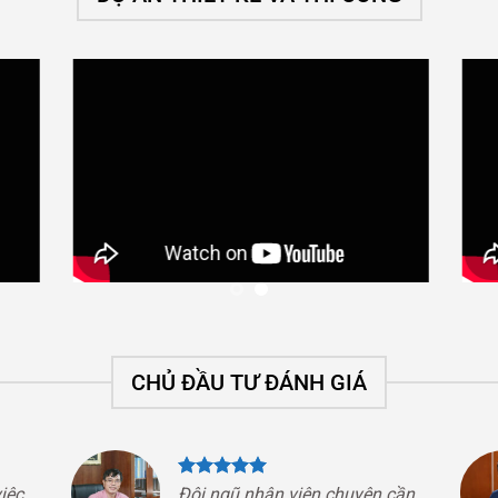
CHỦ ĐẦU TƯ ĐÁNH GIÁ
iệc
Đội ngũ nhân viên chuyên cần,