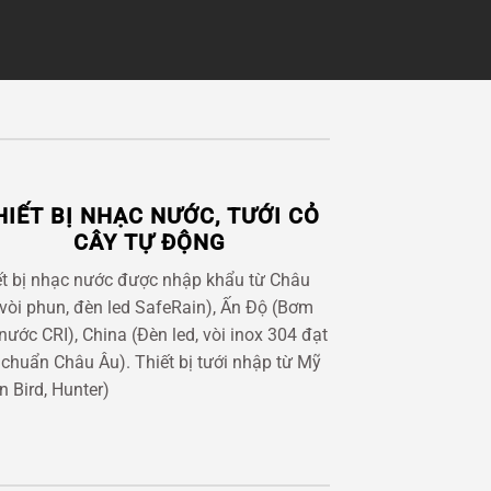
HIẾT BỊ NHẠC NƯỚC, TƯỚI CỎ
CÂY TỰ ĐỘNG
ết bị nhạc nước được nhập khẩu từ Châu
(vòi phun, đèn led SafeRain), Ấn Độ (Bơm
ước CRI), China (Đèn led, vòi inox 304 đạt
 chuẩn Châu Âu). Thiết bị tưới nhập từ Mỹ
n Bird, Hunter)