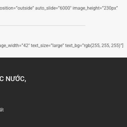
position=”outside” auto_slide=”6000″ image_height=”230px”
age_width=”42″ text_size=”large” text_bg=”rgb(255, 255, 255)”]
ẠC NƯỚC,
ất