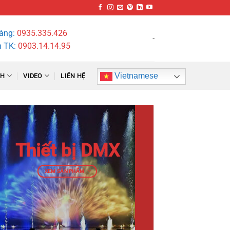
hàng:
0935.335.426
-
n TK:
0903.14.14.95
Vietnamese
NH
VIDEO
LIÊN HỆ
Thiết bị DMX
XEM SẢN PHẨM