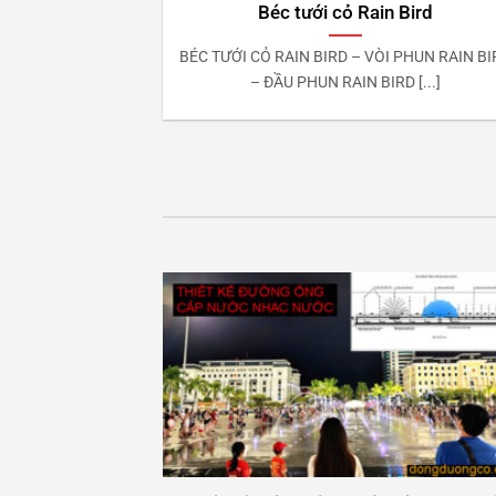
ỏ Sprays
Béc tưới cỏ Rain Bird
là sản phẩm tưới
BÉC TƯỚI CỎ RAIN BIRD – VÒI PHUN RAIN BI
ẩu [...]
– ĐẦU PHUN RAIN BIRD [...]