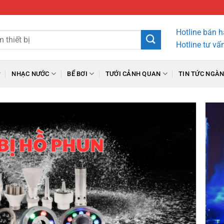
Hotline bán 
Hotline tư vấ
NHẠC NƯỚC
BỂ BƠI
TƯỚI CẢNH QUAN
TIN TỨC NGÀ